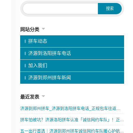
网站分类
拼车动态
济源到洛阳拼车电话
加入我们
济源到郑州拼车新闻
最近发表
济源到郑州拼车_济源到洛阳拼车电话_正规包车往返更省心
拼车怕被坑？济源洛阳拼车认准「诚信网约车队」！正规可靠·全程保障·优质服务，往返出行更安心
五一出行首选｜济源到郑州拼车诚信网约车队暖心护航，超值优惠等您来！