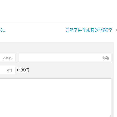
郑州到济源拼车电话推荐17539153330，13069417575
谁动了拼车乘客的“蛋糕”？
名称(*)
邮箱
正文(*)
网址