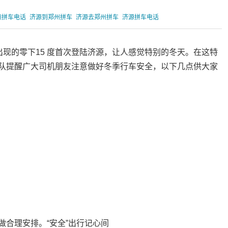
州拼车电话
济源到郑州拼车
济源去郑州拼车
济源拼车电话
出现的零下15 度首次登陆济源，让人感觉特别的冬天。在这特
队提醒广大司机朋友注意做好冬季行车安全，以下几点供大家
。
合理安排。“安全”出行记心间