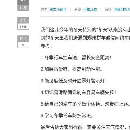
12月
作者:
拼车小助手
分类:
拼车动态
标签:
济源到郑
浏览
1838
我们这儿今年的冬天特别的“冬天”从来没有
别的冬天里我们
济源到郑州拼车
诚信网约车
评论
0
参考：
1.冬季行车控车速，留长安全距离！
2.加装防滑链，提高制动性能。
3.能见度低及时开启雾灯警示灯！
4.切记易滑路面急刹车容易车辆失控！
5.给自己的爱车冬季做个体检，勿带病上路
6.学习冬季驾车防护常识。
最后告诉大家出行前一定要关注天气情况，做