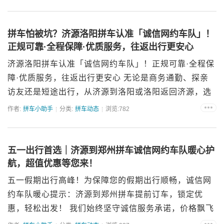
运营、优质服务、齐全保障、实惠价格，为每一位济源
市民保驾...
拼车怕被坑？济源洛阳拼车认准「诚信网约车队」！
正规可靠·全程保障·优质服务，往返出行更安心
济源洛阳拼车认准「诚信网约车队」！正规可靠·全程保
障·优质服务，往返出行更安心 无论是商务通勤、探亲
访友还是短途出行，从济源到洛阳或洛阳返回济源，选
择高效、安全的交通方式至关重要。「诚信网约车队」
作者:
拼车小助手
分类:
拼车动态
浏览:782
专注济源-洛阳往返拼车业务，以“正规资质为基、诚信...
五一出行首选｜济源到郑州拼车诚信网约车队暖心护
航，超值优惠等您来！
五一假期出行高峰！为保障您的假期出行顺畅，诚信网
约车队暖心提示：济源到郑州拼车提前订车，锁定优
惠，轻松出发！ 我们始终坚守诚信服务承诺，价格飘飞
的假期，诚信网约车队五一期间绝不涨价，推出三大超