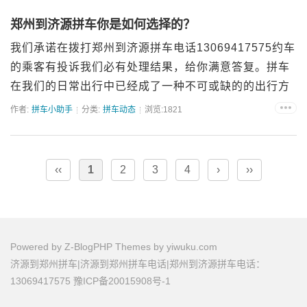
制动性...
郑州到济源拼车你是如何选择的？
我们承诺在拨打郑州到济源拼车电话13069417575约车
的乘客有投诉我们必有处理结果，给你满意答复。拼车
在我们的日常出行中已经成了一种不可或缺的的出行方
式之一，长途短途都可以足不出户预约拼车，很是方
作者:
拼车小助手
分类:
拼车动态
浏览:1821
便，但是对于拼车的选择上我们大家又了解多少呢？今
天这里我...
‹‹
1
2
3
4
›
››
Powered by
Z-BlogPHP
Themes by
yiwuku.com
济源到郑州拼车|济源到郑州拼车电话|郑州到济源拼车电话：
13069417575
豫ICP备20015908号-1