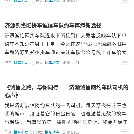
作者:
拼车小助手
分类:
拼车动态
浏览:937
值福利依然如火如荼进行中，只为让您的旅途更安心、
更划算...
济源到洛阳拼车诚信车队约车再添新途径
济源诚信网约车队近来不断接到广大乘客反映车队下单
约车不知道在哪里下单，今天在这里就把济源到洛阳拼
车和济源到郑州拼车通过关注车队公众号线上订车给大
家做个讲解首先微信搜索框输入“济源诚信拼车”点击关
作者:
拼车小助手
分类:
拼车动态
浏览:1131
注 或者输入“济源诚信同行”点击关注 &n...
《诚信之路，与你同行——济源诚信网约车队司机的
心声》
我是济源诚信网约车队的一名司机，每天穿梭在这座熟
悉的城市，见证着它的日出日落，也邂逅着无数的故事
与温暖。 当清晨的第一缕阳光洒在车身上，我便开始了
一天的征程。我深知，自己手中的方向盘，不仅掌控着
作者:
拼车小助手
分类:
拼车动态
浏览:1392