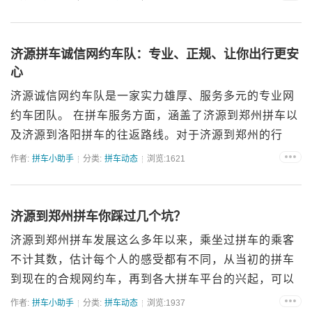
车辆的方向，更承载着乘客的信任与期望。 在...
济源拼车诚信网约车队：专业、正规、让你出行更安
心
济源诚信网约车队是一家实力雄厚、服务多元的专业网
约车团队。 在拼车服务方面，涵盖了济源到郑州拼车以
及济源到洛阳拼车的往返路线。对于济源到郑州的行
程，不仅为往返出行给予了坚实的保障，而且大力推行
作者:
拼车小助手
分类:
拼车动态
浏览:1621
门对门、点对点的贴心接送服务，让您无需为转乘烦
恼，轻松...
济源到郑州拼车你踩过几个坑？
济源到郑州拼车发展这么多年以来，乘坐过拼车的乘客
不计其数，估计每个人的感受都有不同，从当初的拼车
到现在的合规网约车，再到各大拼车平台的兴起，可以
说现在这个行业里面什么样的人，什么样的车都有，鱼
作者:
拼车小助手
分类:
拼车动态
浏览:1937