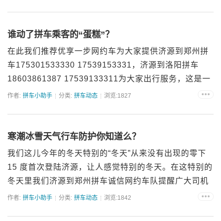
龙混杂，随之带来的就是各...
谁动了拼车乘客的“蛋糕”？
在此我们推荐优享一步网约车为大家提供济源到郑州拼
车175301533330 17539153331，济源到洛阳拼车
18603861387 17539133311为大家出行服务，这是一
家正规的网约车公司，可以提供正规发票。济源到郑州
作者:
拼车小助手
分类:
拼车动态
浏览:1827
拼车从开始的几...
寒潮冰雪天气行车防护你知道么？
我们这儿今年的冬天特别的“冬天”从来没有出现的零下
15 度首次登陆济源，让人感觉特别的冬天。在这特别的
冬天里我们济源到郑州拼车诚信网约车队提醒广大司机
朋友注意做好冬季行车安全，以下几点供大家参考：1.
作者:
拼车小助手
分类:
拼车动态
浏览:1842
冬季行车控车速，留长安全距离！2.加装防滑链，提高